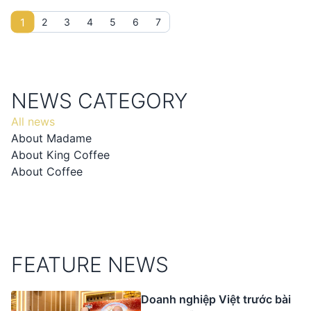
đang đặt ra yêu cầu cấp thiết, nếu muốn giữ vững vị thế của
một ngành hàng xuất khẩu tỉ USD.
1
2
3
4
5
6
7
NEWS CATEGORY
All news
About Madame
About King Coffee
About Coffee
FEATURE NEWS
Doanh nghiệp Việt trước bài