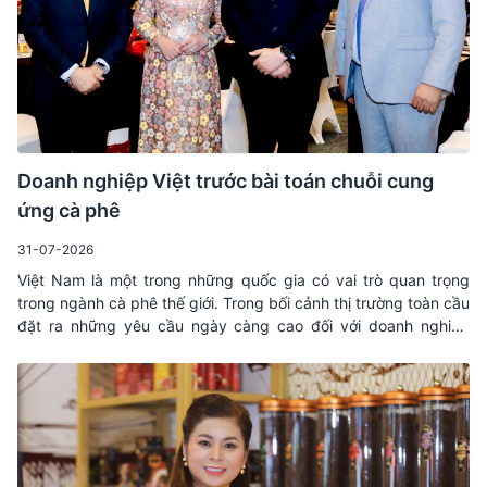
Doanh nghiệp Việt trước bài toán chuỗi cung
ứng cà phê
31-07-2026
Việt Nam là một trong những quốc gia có vai trò quan trọng
trong ngành cà phê thế giới. Trong bối cảnh thị trường toàn cầu
đặt ra những yêu cầu ngày càng cao đối với doanh nghiệp
tham gia chuỗi cung ứng, việc nâng cao năng lực quản trị và
khả năng đáp ứng các tiêu chuẩn đang trở thành yêu cầu cấp
thiết. Theo CEO TNI King Coffee Lê Hoàng Diệp Thảo, đây là
thời điểm doanh nghiệp Việt cần đầu tư vào nền tảng phát triển
dài hạn để từng bước nâng cao năng lực cạnh tranh. Giá trị
doanh nghiệp thu được trong chuỗi cung ứng quốc tế vì thế
cũng được kỳ vọng sẽ từng bước cải thiện.