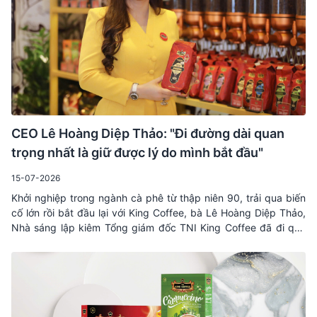
CEO Lê Hoàng Diệp Thảo: "Đi đường dài quan
trọng nhất là giữ được lý do mình bắt đầu"
15-07-2026
Khởi nghiệp trong ngành cà phê từ thập niên 90, trải qua biến
cố lớn rồi bắt đầu lại với King Coffee, bà Lê Hoàng Diệp Thảo,
Nhà sáng lập kiêm Tổng giám đốc TNI King Coffee đã đi qua
những giai đoạn mà không phải doanh nhân nào cũng có thể
tiếp tục bước tiếp. Trong cuộc trò chuyện dưới đây, bà chia sẻ
về triết lý kinh doanh, cách đưa ra quyết định trong giai đoạn
khó khăn và những điều bà cho là cốt lõi khi xây dựng một
thương hiệu bền vững.