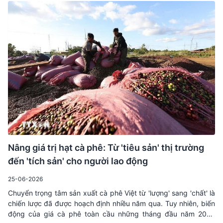
hoạt động thương mại. Từ thực tế làm việc với các đối tác quốc
tế, King Coffee ghi nhận yêu cầu này được đặt ra ngay từ quá
trình đánh giá nhà cung cấp.
Nâng giá trị hạt cà phê: Từ 'tiêu sản' thị trường
đến 'tích sản' cho người lao động
25-06-2026
Chuyển trọng tâm sản xuất cà phê Việt từ 'lượng' sang 'chất' là
chiến lược đã được hoạch định nhiều năm qua. Tuy nhiên, biến
động của giá cà phê toàn cầu những tháng đầu năm 2026